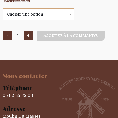
Conditionnement
-
+
AJOUTER À LA COMMANDE
quantité
de
Pur
Froment
Nous contacter
Téléphone
05 62 65 32 03
Adresse
Moulin Du Masses