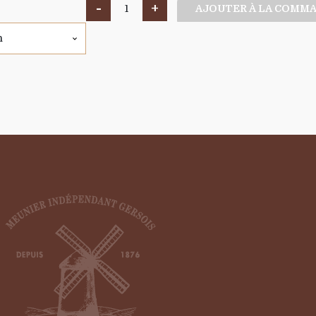
-
+
AJOUTER À LA COMM
quantité
de
Complète